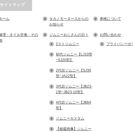
サイトマップ
ホーム
タカノモータースからの
車検について
お知らせ
修理・オイル交換・その
ジムニーおじさんの日々
お問い合わせ
他
2ストジムニー
プライバシーポ
初代ジムニー【LJ10型
~SJ20型】
2代目ジムニー【SJ30
型~JA22型】
3代目ジムニー【JB23-
1型~JB23-10型】
4代目ジムニー【JB64
型】
ジムニーカスタム
【秘蔵画像】ジムニー