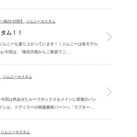
~JB23-10型】
,
ジムニーカスタム
スタム！！
ジムニーも盛り上がっています！！ジムニーは各モデル
♪今回は、‘‘南信方面からご新規でご…
】
,
ジムニーカスタム
した~今回は色あせたルーフボックスをメインに前後のバン
ドシル、ドアミラーの樹脂素材パーツへ「ラプター…
,
ジムニーカスタム