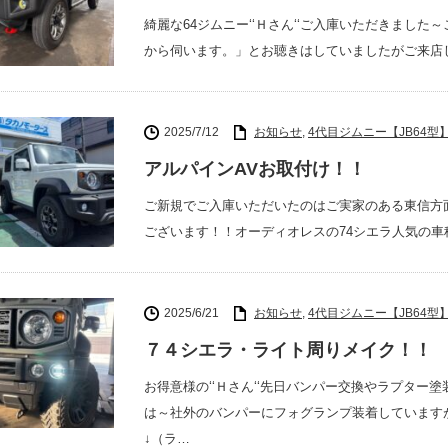
綺麗な64ジムニー‘‘Ｈさん‘‘ご入庫いただきまし
から伺います。」とお聴きはしていましたがご来店
2025/7/12
お知らせ
,
4代目ジムニー【JB64型
アルパインAVお取付け！！
ご新規でご入庫いただいたのはご実家のある東信方面で
ございます！！オーディオレスの74シエラ人気の車
2025/6/21
お知らせ
,
4代目ジムニー【JB64型
７４シエラ・ライト周りメイク！！
お得意様の‘‘Ｈさん‘‘先日バンパー交換やラプタ
は～社外のバンパーにフォグランプ装着しています
↓（ラ…