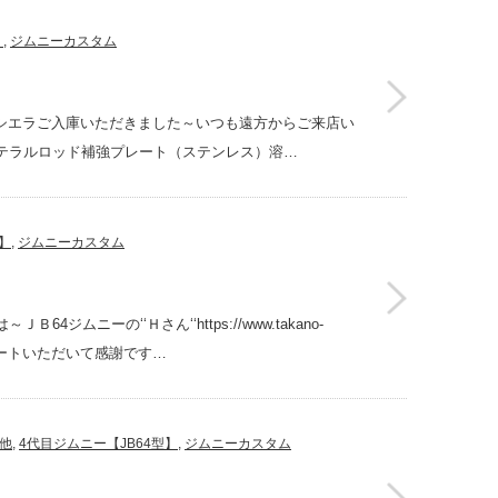
】
,
ジムニーカスタム
７４シエラご入庫いただきました～いつも遠方からご来店い
テラルロッド補強プレート（ステンレス）溶…
】
,
ジムニーカスタム
ムニーの‘‘Ｈさん‘‘https://www.takano-
/リピートいただいて感謝です…
他
,
4代目ジムニー【JB64型】
,
ジムニーカスタム