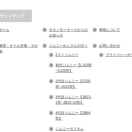
サイトマップ
ホーム
タカノモータースからの
車検について
お知らせ
修理・オイル交換・その
ジムニーおじさんの日々
お問い合わせ
他
2ストジムニー
プライバシーポ
初代ジムニー【LJ10型
~SJ20型】
2代目ジムニー【SJ30
型~JA22型】
3代目ジムニー【JB23-
1型~JB23-10型】
4代目ジムニー【JB64
型】
ジムニーカスタム