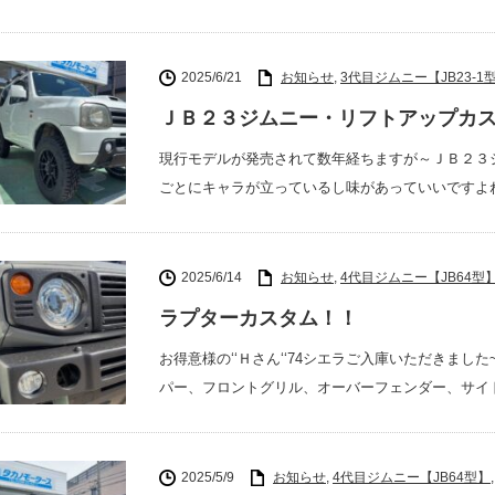
2025/6/21
お知らせ
,
3代目ジムニー【JB23-1型
ＪＢ２３ジムニー・リフトアップカ
現行モデルが発売されて数年経ちますが～ＪＢ２３
ごとにキャラが立っているし味があっていいですよね
2025/6/14
お知らせ
,
4代目ジムニー【JB64型
ラプターカスタム！！
お得意様の‘‘Ｈさん‘‘74シエラご入庫いただきま
パー、フロントグリル、オーバーフェンダー、サイ
2025/5/9
お知らせ
,
4代目ジムニー【JB64型】