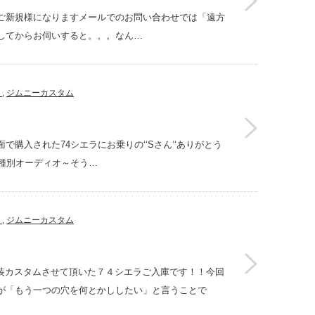
た～ご新規様になりますメールでのお問い合わせでは「遠方
してからお伺いすると。。。なん…
】
,
ジムニーカスタム
購入された74シエラにお乗りの‘‘Sさん‘‘ありがとう
種別オーディオ～そう…
】
,
ジムニーカスタム
ー塗装カスタムさせて頂いた７４シエラご入庫です！！今回
が「もう一つの穴を何とかししたい」と言うことで