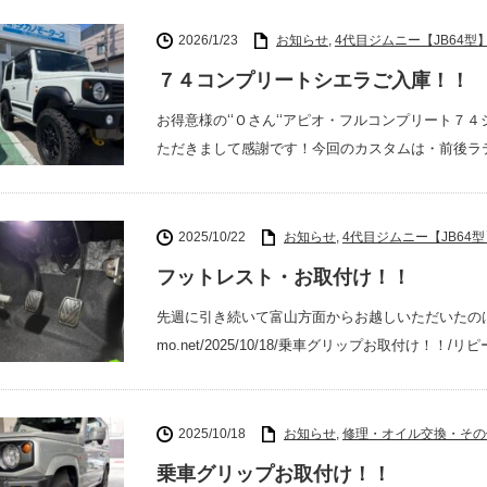
2026/1/23
お知らせ
,
4代目ジムニー【JB64型
７４コンプリートシエラご入庫！！
お得意様の‘‘Ｏさん‘‘アピオ・フルコンプリート
ただきまして感謝です！今回のカスタムは・前後ラ
2025/10/22
お知らせ
,
4代目ジムニー【JB64型
フットレスト・お取付け！！
先週に引き続いて富山方面からお越しいただいたのは～ＪＢ64ジ
mo.net/2025/10/18/乗車グリップお取付け！！
2025/10/18
お知らせ
,
修理・オイル交換・その
乗車グリップお取付け！！