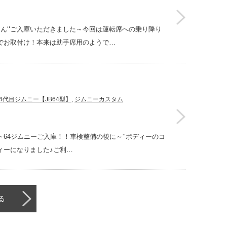
さん‘‘ご入庫いただきました～今回は運転席への乗り降り
みでお取付け！本来は助手席用のようで…
4代目ジムニー【JB64型】
,
ジムニーカスタム
ト64ジムニーご入庫！！車検整備の後に～‘‘ボディーのコ
ボディーになりました♪ご利…
る