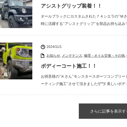
アシストグリップ装着！！
オールブラックにカスタムされた７４シエラの‘‘Ｍ
時に活躍する‘‘アシストグリップ‘‘を部品お持ち込
2024/11/1
お知らせ
,
メンテナンス
,
修理・オイル交換・その他
,
ボディーコート施工！！
お得意様の‘‘Ｋさん‘‘モンスタースポーツコンプリー
ーティング施工‘‘させて頂きました!(^^)! 美しい
さらに記事を表示す