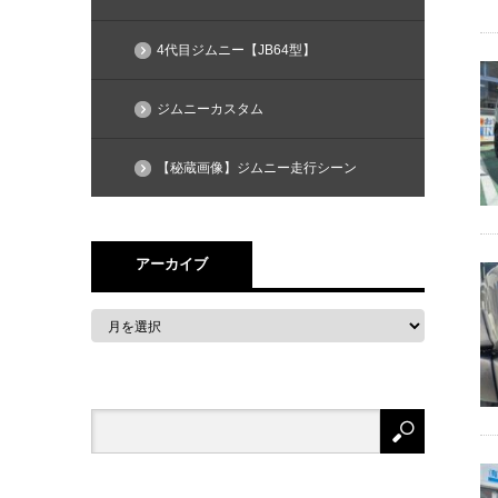
4代目ジムニー【JB64型】
ジムニーカスタム
【秘蔵画像】ジムニー走行シーン
アーカイブ