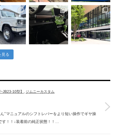
を見る
~JB23-10型】
,
ジムニーカスタム
さん‘‘マニュアルのシフトレバーをより短い操作でギヤ操
トです！！↓装着前の純正状態！！…