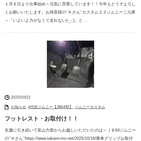
１月６日より仕事始め～元気に営業しています！！今年もどうぞよろし
くお願いいたします。お得意様の‘‘Ｋさん‘‘カスタム２３ジムニーご入庫
～「いよいよ力がなくて走れない(-_-;)」と…
2025/10/22
お知らせ
,
4代目ジムニー【JB64型】
,
ジムニーカスタム
フットレスト・お取付け！！
先週に引き続いて富山方面からお越しいただいたのは～ＪＢ64ジムニー
の‘‘Ｈさん‘‘https://www.takano-mo.net/2025/10/18/乗車グリップお取付