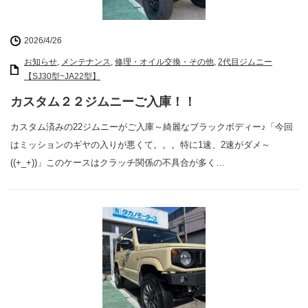
2026/4/26
お知らせ
,
メンテナンス
,
修理・オイル交換・その他
,
2代目ジムニー
【SJ30型~JA22型】
カスタム２２ジムニーご入庫！！
カスタム済みの22ジムニーがご入庫～綺麗なブラックボディー♪「今回
はミッションのギヤの入りが悪くて。。。特に1速、2速がダメ～
((+_+))」このケースはクラッチ関係の不具合が多く…