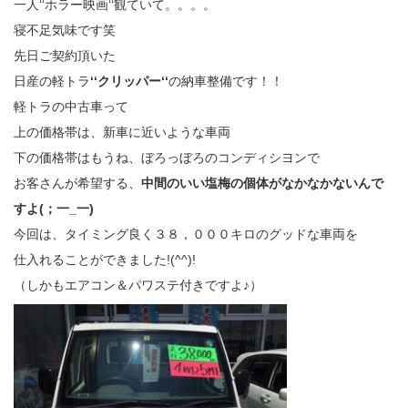
一人‘‘ホラー映画‘‘観ていて。。。。
寝不足気味です笑
先日ご契約頂いた
日産の軽トラ
‘‘クリッパー‘‘
の納車整備です！！
軽トラの中古車って
上の価格帯は、新車に近いような車両
下の価格帯はもうね、ぼろっぼろのコンディシヨンで
お客さんが希望する、
中間のいい塩梅の個体がなかなかないんで
すよ(；一_一)
今回は、タイミング良く３８，０００キロのグッドな車両を
仕入れることができました!(^^)!
（しかもエアコン＆パワステ付きですよ♪）