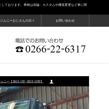
としております。車検は勿論、カスタムや構造変更など車に関
ジムニーおじさんの日々
お問い合わせ
ムニー【JB23-1型~JB23-10型】