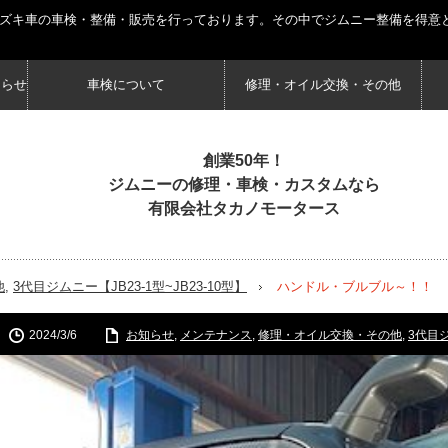
スズキ車の車検・整備・販売を行っております。その中でジムニー整備を得意
知らせ
車検について
修理・オイル交換・その他
創業50年！
ジムニーの修理・車検・カスタムなら
有限会社タカノモータース
他
,
3代目ジムニー【JB23-1型~JB23-10型】
ハンドル・ブルブル～！！
2024/3/6
お知らせ
,
メンテナンス
,
修理・オイル交換・その他
,
3代目ジ