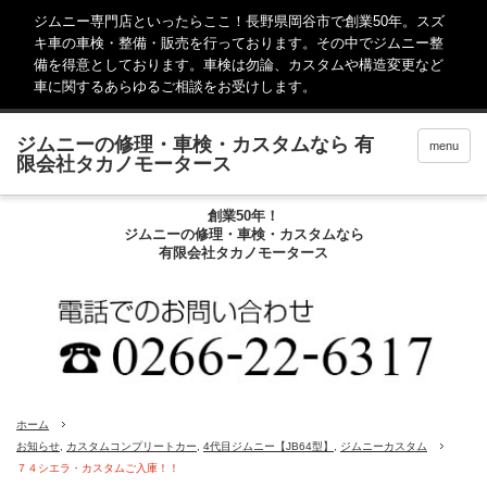
ジムニー専門店といったらここ！長野県岡谷市で創業50年。スズ
キ車の車検・整備・販売を行っております。その中でジムニー整
備を得意としております。車検は勿論、カスタムや構造変更など
車に関するあらゆるご相談をお受けします。
menu
創業50年！
ジムニーの修理・車検・カスタムなら
有限会社タカノモータース
ホーム
お知らせ
,
カスタムコンプリートカー
,
4代目ジムニー【JB64型】
,
ジムニーカスタム
７４シエラ・カスタムご入庫！！