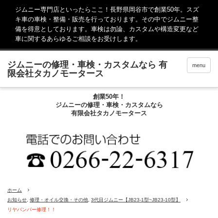
ジムニー専門店といったらここ！長野県岡谷市で創業50年。スズ
キ車の車検・整備・販売を行っております。その中でジムニー整
備を得意としております。車検は勿論、カスタムや構造変更など
車に関するあらゆるご相談をお受けします。
menu
創業50年！
ジムニーの修理・車検・カスタムなら
有限会社タカノモータース
ホーム
お知らせ
,
修理・オイル交換・その他
,
3代目ジムニー【JB23-1型~JB23-10型】
リヤバンパー修理！！