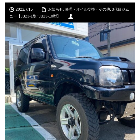
2022/7/15
お知らせ
,
修理・オイル交換・その他
,
3代目ジム
ニー【JB23-1型~JB23-10型】