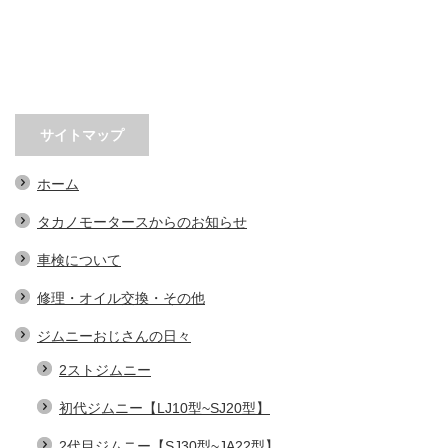
サイトマップ
ホーム
タカノモータースからのお知らせ
車検について
修理・オイル交換・その他
ジムニーおじさんの日々
2ストジムニー
初代ジムニー【LJ10型~SJ20型】
2代目ジムニー【SJ30型~JA22型】