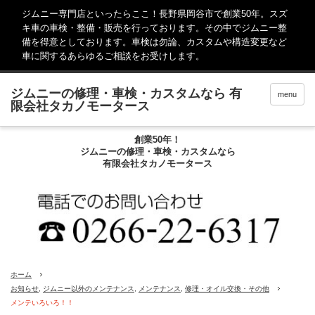
ジムニー専門店といったらここ！長野県岡谷市で創業50年。スズ
キ車の車検・整備・販売を行っております。その中でジムニー整
備を得意としております。車検は勿論、カスタムや構造変更など
車に関するあらゆるご相談をお受けします。
menu
創業50年！
ジムニーの修理・車検・カスタムなら
有限会社タカノモータース
ホーム
お知らせ
,
ジムニー以外のメンテナンス
,
メンテナンス
,
修理・オイル交換・その他
メンテいろいろ！！