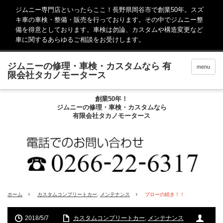
ジムニー専門店といったらここ！長野県岡谷市で創業50年。スズ
キ車の車検・整備・販売を行っております。その中でジムニー整
備を得意としております。車検は勿論、カスタムや構造変更など
車に関するあらゆるご相談をお受けします。
menu
創業50年！
ジムニーの修理・車検・カスタムなら
有限会社タカノモータース
ホーム
カスタムコンプリートカー
,
メンテナンス
ブローの続き！！
2018/5/7
カスタムコンプリートカー
,
メンテナンス