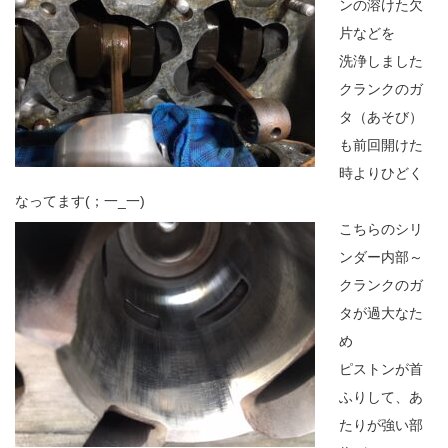
ンの溶けた欠
片などを
洗浄しました
クランクのガ
タ（あそび）
も前回開けた
時よりひどく
なってます(；一_一)
こちらのシリ
ンダー内部～
クランクのガ
タが過大なた
め
ピストンが首
ふりして、あ
たりが強い部