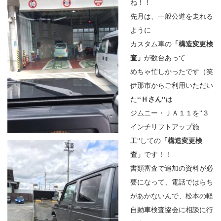
ね！！
先月は、一般公道を走れる
ように
カスタム車の
「構造変更検
査」
が数台あって
めちゃ忙しかったです（笑
伊那市からご利用いただい
た
‘‘Ｈさん‘‘
は
ジムニー・ＪＡ１１を‘‘３
インチリフトアップ施
工‘‘しての
「構造変更検
査」
です！！
書類審査で追加の資料が必
要になって、電話ではらち
があかないんで、松本の軽
自動車検査協会に相談に行