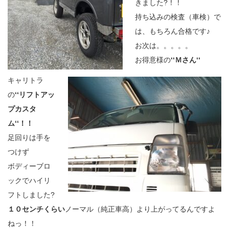
きました?！！
持ち込みの検査（車検）で
は、もちろん合格です♪
お次は。。。。。
お得意様の
‘‘Ｍさん‘‘
キャリトラ
の
‘‘リフトアッ
プカスタ
ム‘‘！！
足回りは手を
つけず
ボディーブロ
ックでハイリ
フトしました?
１０センチくらい
ノーマル（純正車高）より上がってるんですよ
ねっ！！