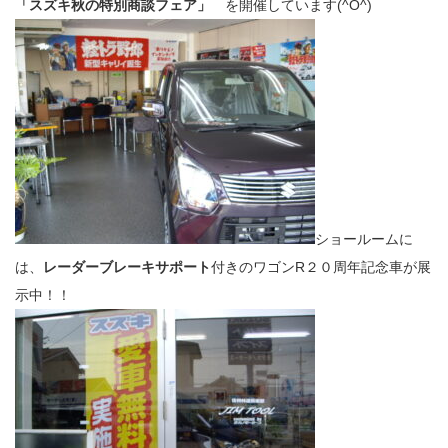
「スズキ秋の特別商談フェア」
を開催しています(^O^)
ショールームに
は、
レーダーブレーキサポート
付きのワゴンR２０周年記念車が展
示中！！