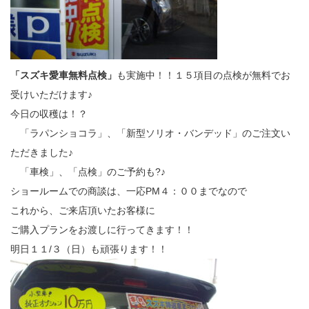
「スズキ愛車無料点検」
も実施中！！１５項目の点検が無料でお
受けいただけます♪
今日の収穫は！？
「ラパンショコラ」、「新型ソリオ・バンデッド」のご注文い
ただきました♪
「車検」、「点検」のご予約も?♪
ショールームでの商談は、一応PM４：００までなので
これから、ご来店頂いたお客様に
ご購入プランをお渡しに行ってきます！！
明日１１/３（日）も頑張ります！！