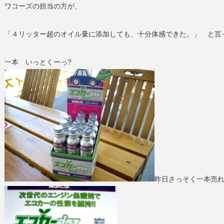
ワコーズの担当の方が、
「４リッター超のオイル量に添加しても、十分体感できた。」 と言
一本 いっとくーっ?
昨日さっそく一本売