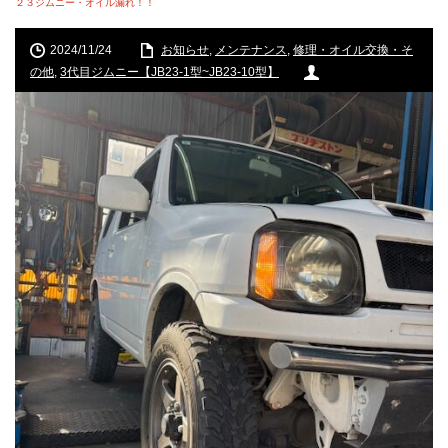
２３ジムニー・オイル漏れ！！
2024/11/24
お知らせ
,
メンテナンス
,
修理・オイル交換・そ
の他
,
3代目ジムニー【JB23-1型~JB23-10型】