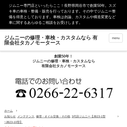
ジムニー専門店といったらここ！長野県岡谷市で創業50年。スズ
キ車の車検・整備・販売を行っております。その中でジムニー整
備を得意としております。車検は勿論、カスタムや構造変更など
車に関するあらゆるご相談をお受けします。
menu
創業50年！
ジムニーの修理・車検・カスタムなら
有限会社タカノモータース
ホーム
お知らせ
,
メンテナンス
,
修理・オイル交換・その他
,
3代目ジムニー【JB23-1型
~JB23-10型】