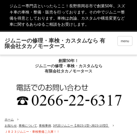
ジムニー専門店といったらここ！長野県岡谷市で創業50年。スズ
キ車の車検・整備・販売を行っております。その中でジムニー整
備を得意としております。車検は勿論、カスタムや構造変更など
車に関するあらゆるご相談をお受けします。
menu
創業50年！
ジムニーの修理・車検・カスタムなら
有限会社タカノモータース
ホーム
お知らせ
,
車検について
,
車検事例
,
3代目ジムニー【JB23-1型~JB23-10型】
ＪＢ２３ジムニー・車検整備ご入庫！！