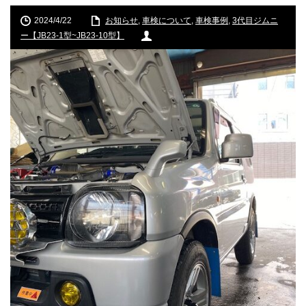
2024/4/22
お知らせ
,
車検について
,
車検事例
,
3代目ジムニ
ー【JB23-1型~JB23-10型】