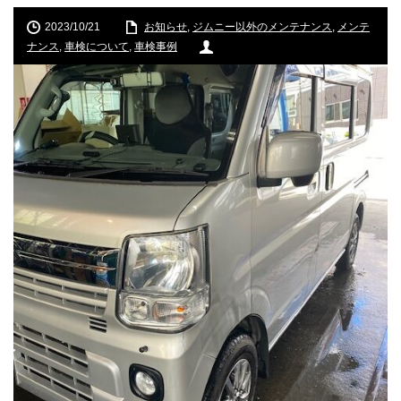
2023/10/21
お知らせ
,
ジムニー以外のメンテナンス
,
メンテ
ナンス
,
車検について
,
車検事例