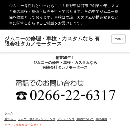
ジムニー専門店といったらここ！長野県岡谷市で創業50年。スズ
キ車の車検・整備・販売を行っております。その中でジムニー整
備を得意としております。車検は勿論、カスタムや構造変更など
車に関するあらゆるご相談をお受けします。
menu
創業50年！
ジムニーの修理・車検・カスタムなら
有限会社タカノモータース
ホーム
お知らせ
,
ジムニー以外のメンテナンス
,
メンテナンス
,
車検について
,
車検事例
エブリィ車検整備ご入庫！！