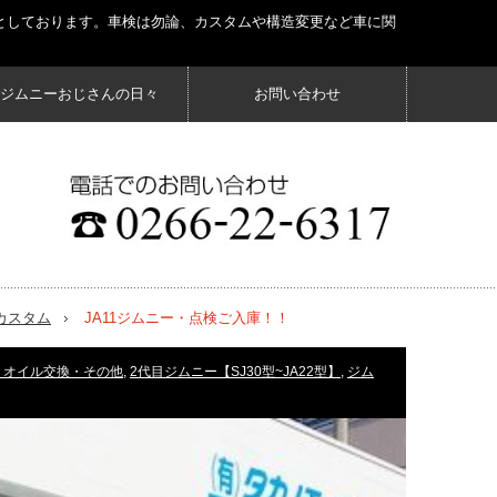
としております。車検は勿論、カスタムや構造変更など車に関
ジムニーおじさんの日々
お問い合わせ
カスタム
JA11ジムニー・点検ご入庫！！
・オイル交換・その他
,
2代目ジムニー【SJ30型~JA22型】
,
ジム