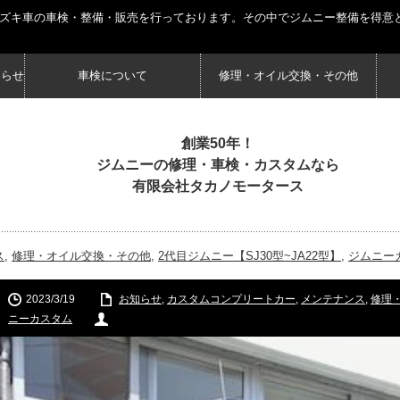
スズキ車の車検・整備・販売を行っております。その中でジムニー整備を得意
知らせ
車検について
修理・オイル交換・その他
創業50年！
ジムニーの修理・車検・カスタムなら
有限会社タカノモータース
ス
,
修理・オイル交換・その他
,
2代目ジムニー【SJ30型~JA22型】
,
ジムニー
2023/3/19
お知らせ
,
カスタムコンプリートカー
,
メンテナンス
,
修理
ニーカスタム