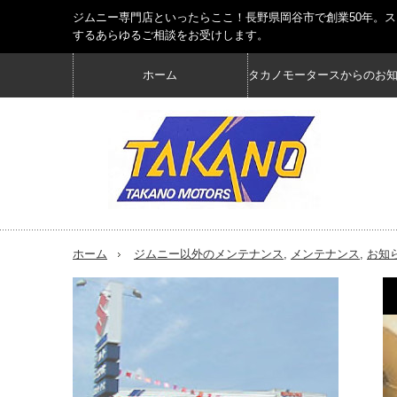
ジムニー専門店といったらここ！長野県岡谷市で創業50年。
するあらゆるご相談をお受けします。
ホーム
タカノモータースからのお
ホーム
ジムニー以外のメンテナンス
,
メンテナンス
,
お知