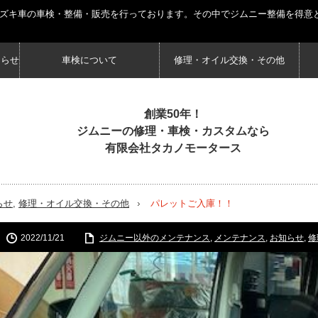
スズキ車の車検・整備・販売を行っております。その中でジムニー整備を得意
知らせ
車検について
修理・オイル交換・その他
創業50年！
ジムニーの修理・車検・カスタムなら
有限会社タカノモータース
らせ
,
修理・オイル交換・その他
パレットご入庫！！
2022/11/21
ジムニー以外のメンテナンス
,
メンテナンス
,
お知らせ
,
修