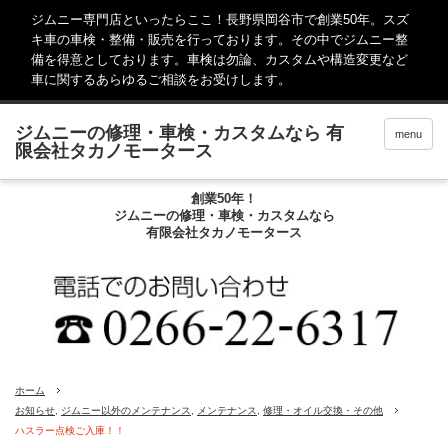
ジムニー専門店といったらここ！長野県岡谷市で創業50年。スズ
キ車の車検・整備・販売を行っております。その中でジムニー整
備を得意としております。車検は勿論、カスタムや構造変更など
車に関するあらゆるご相談をお受けします。
menu
創業50年！
ジムニーの修理・車検・カスタムなら
有限会社タカノモータース
ホーム
お知らせ
,
ジムニー以外のメンテナンス
,
メンテナンス
,
修理・オイル交換・その他
ハスラー点検ご入庫！！