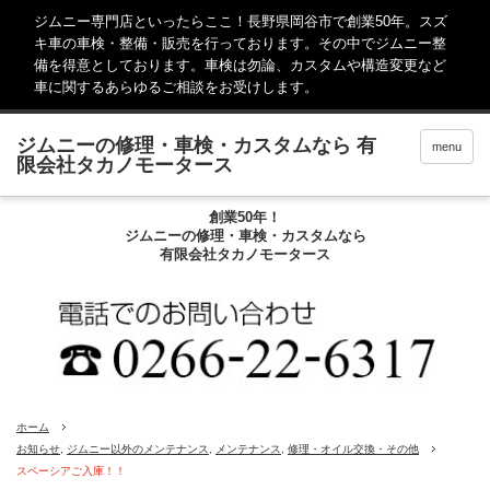
ジムニー専門店といったらここ！長野県岡谷市で創業50年。スズ
キ車の車検・整備・販売を行っております。その中でジムニー整
備を得意としております。車検は勿論、カスタムや構造変更など
車に関するあらゆるご相談をお受けします。
menu
創業50年！
ジムニーの修理・車検・カスタムなら
有限会社タカノモータース
ホーム
お知らせ
,
ジムニー以外のメンテナンス
,
メンテナンス
,
修理・オイル交換・その他
スペーシアご入庫！！