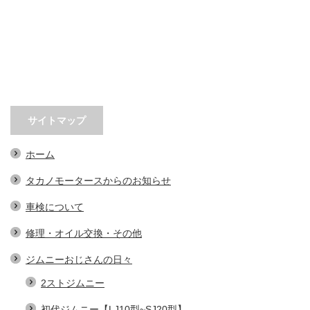
サイトマップ
ホーム
タカノモータースからのお知らせ
車検について
修理・オイル交換・その他
ジムニーおじさんの日々
2ストジムニー
初代ジムニー【LJ10型~SJ20型】