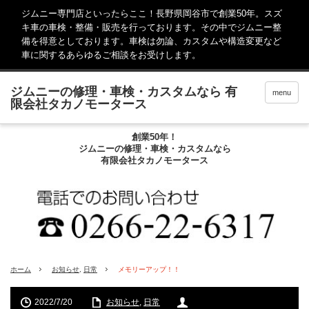
ジムニー専門店といったらここ！長野県岡谷市で創業50年。スズ
キ車の車検・整備・販売を行っております。その中でジムニー整
備を得意としております。車検は勿論、カスタムや構造変更など
車に関するあらゆるご相談をお受けします。
menu
創業50年！
ジムニーの修理・車検・カスタムなら
有限会社タカノモータース
ホーム
お知らせ
,
日常
メモリーアップ！！
2022/7/20
お知らせ
,
日常