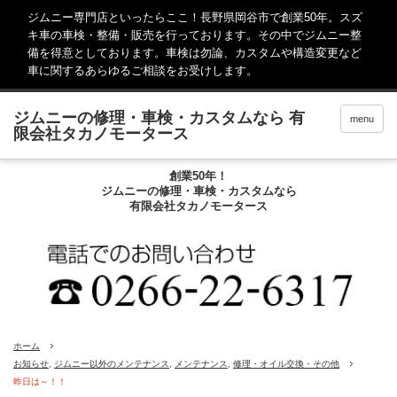
ジムニー専門店といったらここ！長野県岡谷市で創業50年。スズ
キ車の車検・整備・販売を行っております。その中でジムニー整
備を得意としております。車検は勿論、カスタムや構造変更など
車に関するあらゆるご相談をお受けします。
menu
創業50年！
ジムニーの修理・車検・カスタムなら
有限会社タカノモータース
ホーム
お知らせ
,
ジムニー以外のメンテナンス
,
メンテナンス
,
修理・オイル交換・その他
昨日は～！！