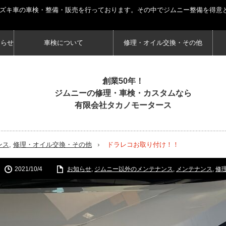
スズキ車の車検・整備・販売を行っております。その中でジムニー整備を得意
知らせ
車検について
修理・オイル交換・その他
創業50年！
ジムニーの修理・車検・カスタムなら
有限会社タカノモータース
ンス
,
修理・オイル交換・その他
ドラレコお取り付け！！
2021/10/4
お知らせ
,
ジムニー以外のメンテナンス
,
メンテナンス
,
修