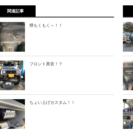
関連記事
煙もくもく～！！
フロント異音！？
ちょい上げカスタム！！