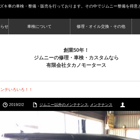
スズキ車の車検・整備・販売を行っております。その中でジムニー整備を得意
知らせ
車検について
修理・オイル交換・その他
創業50年！
ジムニーの修理・車検・カスタムなら
有限会社タカノモータース
メンテいろいろ！！
2019/2/2
ジムニー以外のメンテナンス
,
メンテナンス