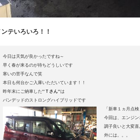
メンテいろいろ！！
今日は天気が良かったですね～
早く春が来るのが待ちどうしいです
寒いの苦手なんで笑
本日も何台かご入庫いただいています！！
昨年末にご納車した
‘‘Ｔさん‘‘
は
バンデッドのストロングハイブリッドです
「新車１ヵ月点検
今回は、エンジン
調子良いと大変喜
外には。。。