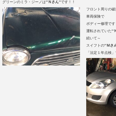
グリーンのミラ・ジーノは
‘‘Ｎさん‘‘
です！！
フロント周りの破
車両保険で
ボディー修理です
運転されていた
‘‘
続いて～
スイフトの
‘‘Ｍさん
「法定１年点検」