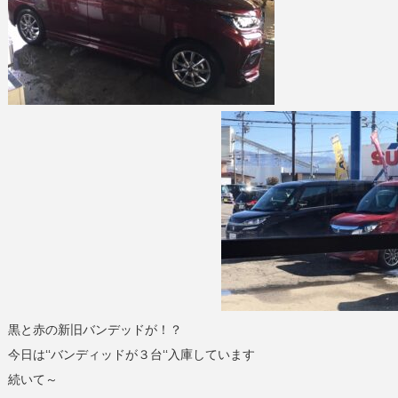
黒と赤の新旧バンデッドが！？
今日は‘‘バンディッドが３台‘‘入庫しています
続いて～