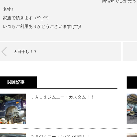
南信州でしか売っ
名物♪
家族で頂きます（*^_^*）
いつもご利用ありがとうございます!(^^)!
天日干し！？
関連記事
ＪＡ１１ジムニー・カスタム！！
２３ジムニーエンジン不調！！