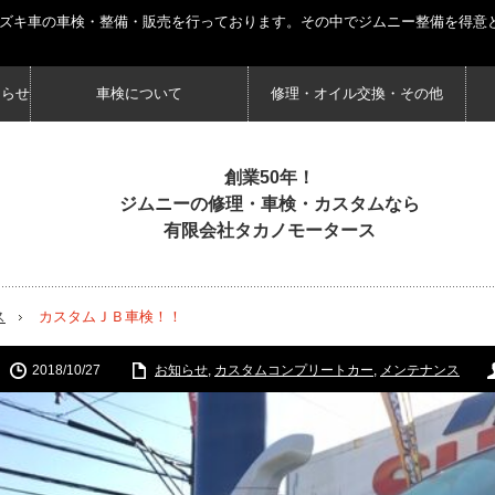
スズキ車の車検・整備・販売を行っております。その中でジムニー整備を得意
知らせ
車検について
修理・オイル交換・その他
創業50年！
ジムニーの修理・車検・カスタムなら
有限会社タカノモータース
ス
カスタムＪＢ車検！！
2018/10/27
お知らせ
,
カスタムコンプリートカー
,
メンテナンス