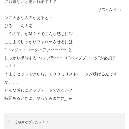
に影響ないと思われます！？
サスペンショ
ンに大きな入力があると～
びろ～～ん！驚
「くの字」がＭＡＸでこんな感じに♡
ここまでしっかりフォローさせるには
‘‘ロングストロークのアブソーバー‘‘と
しっかり機能する‘‘バンプラバー‘‘＆‘‘バンプブロック‘‘が必須デ
ス！！
うまくセットできたら、１００ミリストロークが稼げるんです
が。。。
どんな感じにアップデートできるか？
時間あるときに、やってみます(^_^)v
冷蔵庫がダメだ～！！