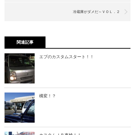
冷蔵庫がダメだ～ＶＯＬ．２
関連記事
エブのカスタムスタート！！
構変！？