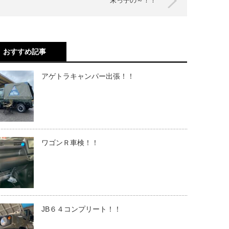
末っ子の～！！
おすすめ記事
アゲトラキャンパー出張！！
ワゴンＲ車検！！
JB６４コンプリート！！