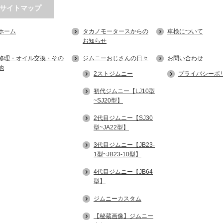
サイトマップ
ホーム
タカノモータースからの
車検について
お知らせ
修理・オイル交換・その
ジムニーおじさんの日々
お問い合わせ
他
2ストジムニー
プライバシーポ
初代ジムニー【LJ10型
~SJ20型】
2代目ジムニー【SJ30
型~JA22型】
3代目ジムニー【JB23-
1型~JB23-10型】
4代目ジムニー【JB64
型】
ジムニーカスタム
【秘蔵画像】ジムニー