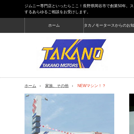
ジムニー専門店といったらここ！長野県岡谷市で創業50年。
するあらゆるご相談をお受けします。
ホーム
タカノモータースからのお
ホーム
家族、その他
NEWマシン！？