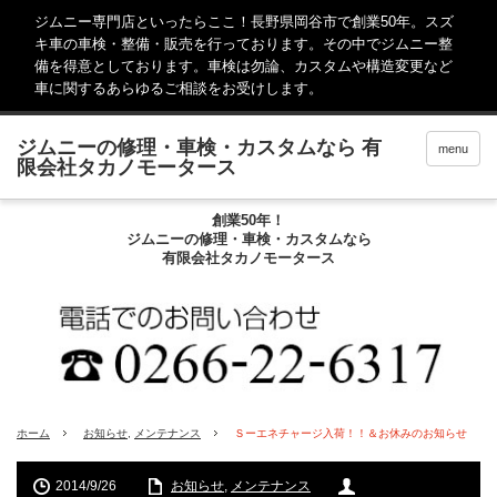
ジムニー専門店といったらここ！長野県岡谷市で創業50年。スズ
キ車の車検・整備・販売を行っております。その中でジムニー整
備を得意としております。車検は勿論、カスタムや構造変更など
車に関するあらゆるご相談をお受けします。
menu
創業50年！
ジムニーの修理・車検・カスタムなら
有限会社タカノモータース
ホーム
お知らせ
,
メンテナンス
Ｓーエネチャージ入荷！！＆お休みのお知らせ
2014/9/26
お知らせ
,
メンテナンス