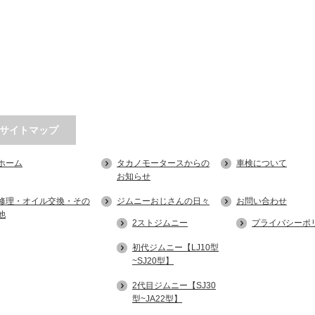
サイトマップ
ホーム
タカノモータースからの
車検について
お知らせ
修理・オイル交換・その
ジムニーおじさんの日々
お問い合わせ
他
2ストジムニー
プライバシーポ
初代ジムニー【LJ10型
~SJ20型】
2代目ジムニー【SJ30
型~JA22型】